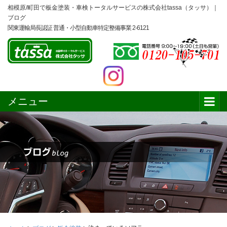
相模原/町田で板金塗装・車検トータルサービスの株式会社tassa（タッサ）｜
ブログ
関東運輸局長認証 普通・小型自動車特定整備事業 2-6121
メニュー