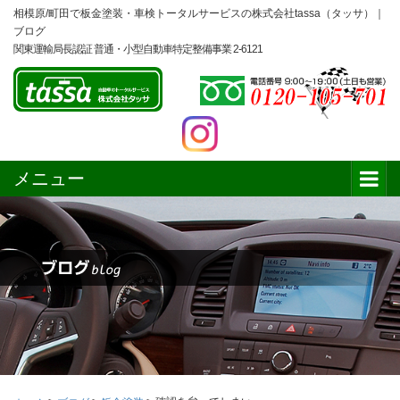
相模原/町田で板金塗装・車検トータルサービスの株式会社tassa（タッサ）｜
ブログ
関東運輸局長認証 普通・小型自動車特定整備事業 2-6121
メニュー