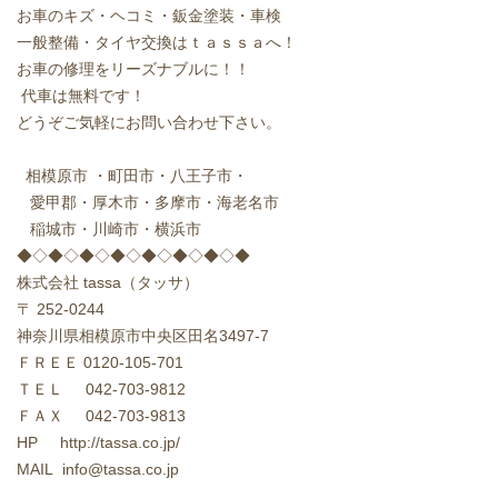
お車のキズ・ヘコミ・鈑金塗装・車検
一般整備・タイヤ交換はｔａｓｓａへ！
お車の修理をリーズナブルに！！
代車は無料です！
どうぞご気軽にお問い合わせ下さい。
相模原市
・町田市・八王子市・
愛甲郡・厚木市・多摩市・海老名市
稲城市・川崎市・横浜市
◆◇◆◇◆◇◆◇◆◇◆◇◆◇◆
株式会社
tassa
（タッサ）
〒
252-0244
神奈川県相模原市中央区田名
3497-7
ＦＲＥＥ
0120-105-701
ＴＥＬ
042-703-9812
ＦＡＸ
042-703-9813
HP http://tassa.co.jp/
MAIL info@tassa.co.jp