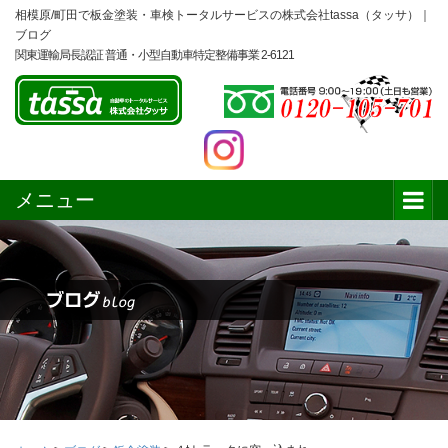
相模原/町田で板金塗装・車検トータルサービスの株式会社tassa（タッサ）｜
ブログ
関東運輸局長認証 普通・小型自動車特定整備事業 2-6121
メニュー