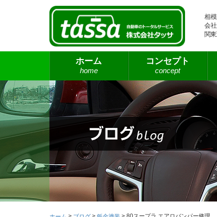
相模
会社
関東
ホーム
コンセプト
home
concept
>
>
>
80スープラ エアロバンパー修理
ホーム
ブログ
鈑金塗装