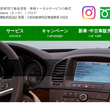
原/町田で板金塗装・車検トータルサービスの株式
tassa（タッサ）｜ブログ
運輸局長認証 普通・小型自動車特定整備事業 2-6121
サービス
キャンペーン
新車･中古車販
service
campaign
car sale