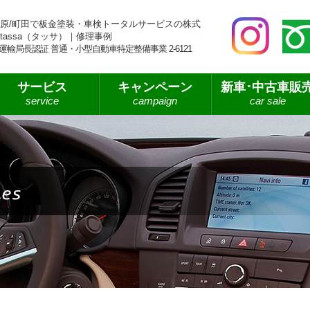
原/町田で板金塗装・車検トータルサービスの株式
tassa（タッサ）｜修理事例
運輸局長認証 普通・小型自動車特定整備事業 2-6121
サービス
キャンペーン
新車･中古車販
service
campaign
car sale