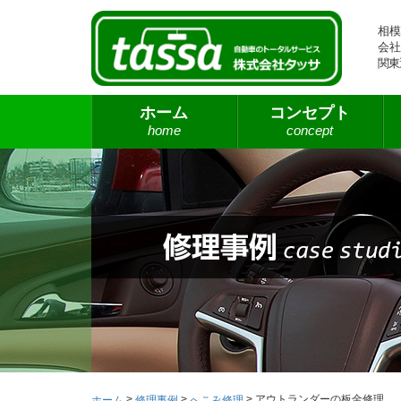
相模
会社
関東
ホーム
コンセプト
home
concept
>
>
>
アウトランダーの板金修理
ホーム
修理事例
へこみ修理