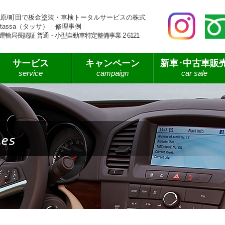
原/町田で板金塗装・車検トータルサービスの株式
tassa（タッサ）｜修理事例
運輸局長認証 普通・小型自動車特定整備事業 2-6121
サービス
キャンペーン
新車･中古車販
service
campaign
car sale