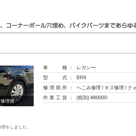
車 種：
レガシー
型 式：
BR9
修理箇所：
へこみ修理 / キズ修理 / 
作業工賃：
(税別) ¥80000-
修理後
修理をしました。