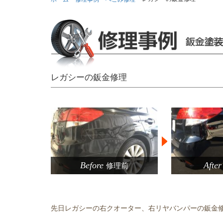
レガシーの鈑金修理
Before
After
修理前
>
先日レガシーの右クオーター、右リヤバンパーの鈑金