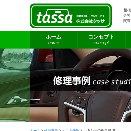
相模
会社
関東
ホーム
コンセプト
home
concept
>
>
>
レガシーの鈑金修理
ホーム
修理事例
へこみ修理