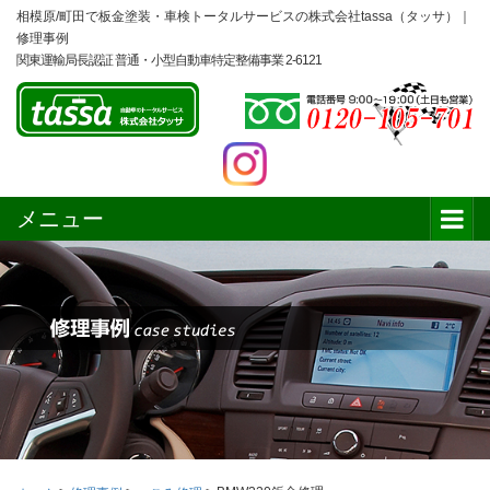
相模原/町田で板金塗装・車検トータルサービスの株式会社tassa（タッサ）｜
修理事例
関東運輸局長認証 普通・小型自動車特定整備事業 2-6121
メニュー