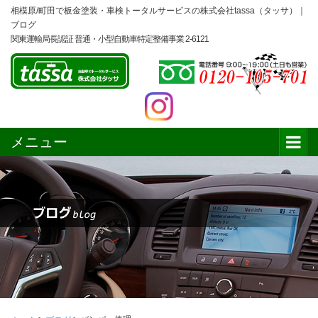
相模原/町田で板金塗装・車検トータルサービスの株式会社tassa（タッサ）｜
ブログ
関東運輸局長認証 普通・小型自動車特定整備事業 2-6121
メニュー