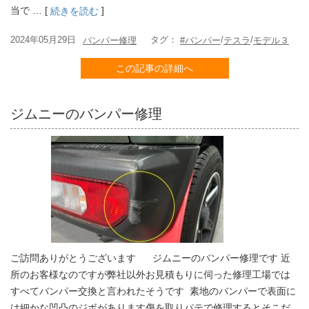
当で … [
]
続きを読む
2024年05月29日
タグ：
/
/
バンパー修理
#バンパー
テスラ
モデル３
この記事の詳細へ
ジムニーのバンパー修理
ご訪問ありがとうございます ジムニーのバンパー修理です 近
所のお客様なのですが弊社以外お見積もりに伺った修理工場では
すべてバンパー交換と言われたそうです 素地のバンパーで表面に
は細かな凹凸のジボがあります傷を取りパテで修理するとそこだ