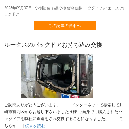
2023年09月07日
|
|
|
タグ：
交換
塗装
部品交換
鈑金塗装
ハイエース バ
ックドア
この記事の詳細へ
ルークスのバックドアお持ち込み交換
ご訪問ありがとうございます。 インターネットで検索して川
崎市宮前区からお越し下さいましたＨ様 ご自身でご購入されたバ
ックドアを弊社に直送をされ交換することになりました。 こ
ちらが … [
]
続きを読む