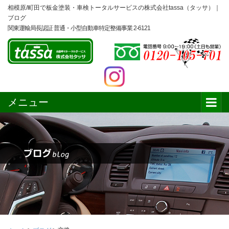
相模原/町田で板金塗装・車検トータルサービスの株式会社tassa（タッサ）｜
ブログ
関東運輸局長認証 普通・小型自動車特定整備事業 2-6121
メニュー