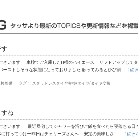
です
ございます 車検でご入庫したH様のハイエース リフトアップしてタ
バーストしそうな状態になっておりました 触ってみるとひび割 … [
続
タグ：
/
/
車検整備
スタッドレスタイヤ交換
タイヤ
タイヤ交換
ますね
ございます 最近帰宅してシャワーを浴びご飯を食べたら寝落ちる日々
体に打ってつけ一昨日はチェリーズさんへ 安定の美味しさ … [
続き