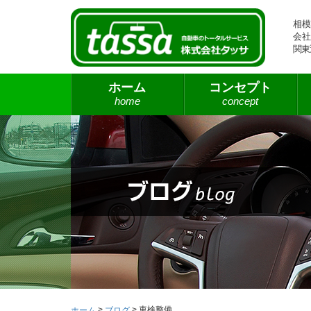
相模
会社
関東
ホーム
コンセプト
home
concept
>
>
車検整備
ホーム
ブログ