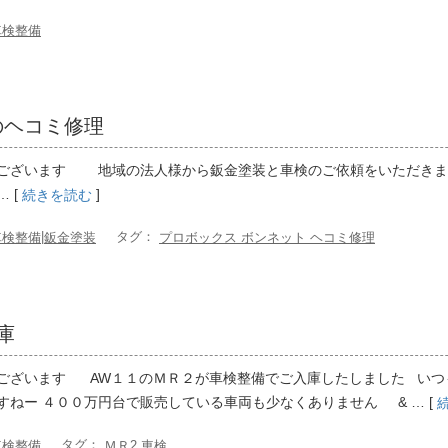
車検整備
のヘコミ修理
ございます 地域の法人様から鈑金塗装と車検のご依頼をいただきまし
 [
]
続きを読む
|
タグ：
車検整備
鈑金塗装
プロボックス ボンネット ヘコミ修理
庫
ございます AW１１のＭＲ２が車検整備でご入庫したしました いつ
すねー ４００万円台で販売している車両も少なくありません & … [
タグ：
車検整備
ＭＲ2 車検