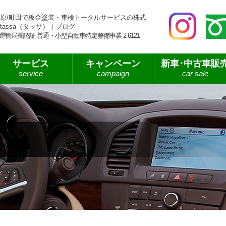
原/町田で板金塗装・車検トータルサービスの株式
tassa（タッサ）｜ブログ
運輸局長認証 普通・小型自動車特定整備事業 2-6121
サービス
キャンペーン
新車･中古車販
service
campaign
car sale