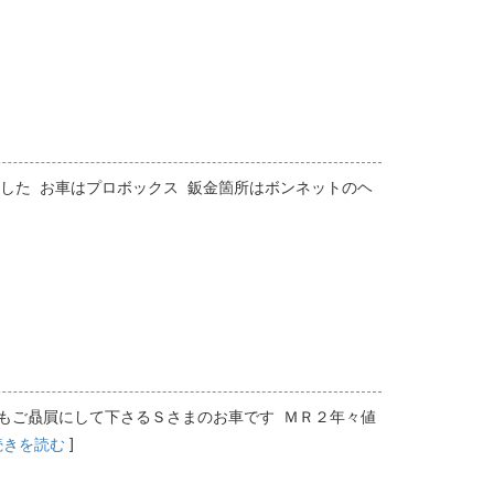
た お車はプロボックス 鈑金箇所はボンネットのヘ
もご贔屓にして下さるＳさまのお車です ＭＲ２年々値
]
続きを読む