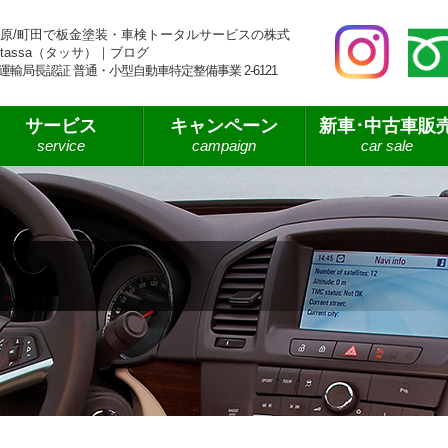
原/町田で板金塗装・車検トータルサービスの株式
tassa（タッサ）｜ブログ
運輸局長認証 普通・小型自動車特定整備事業 2-6121
サービス
キャンペーン
新車･中古車販
service
campaign
car sale