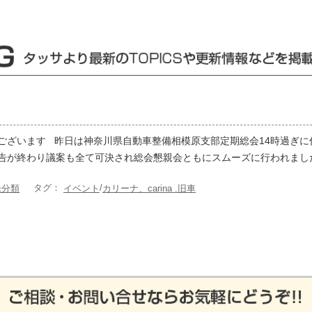
ございます 昨日は神奈川県自動車整備相模原支部定期総会14時過ぎに
告が終わり議案も全て可決され総会懇親会ともにスムーズに行われました
タグ：
/
未分類
イベント
カリーナ、carina .旧車