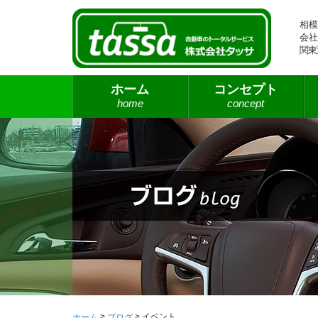
相模
会社
関東
ホーム
コンセプト
home
concept
>
>
イベント
ホーム
ブログ