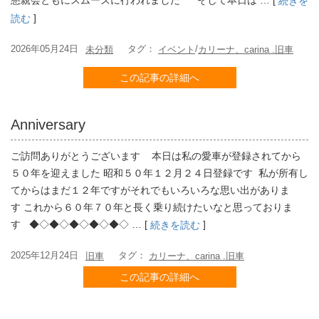
懇親会ともにスムーズに行われました そして本日は … [
続きを
]
読む
2026年05月24日
タグ：
/
未分類
イベント
カリーナ、carina .旧車
この記事の詳細へ
Anniversary
ご訪問ありがとうございます 本日は私の愛車が登録されてから
５０年を迎えました 昭和５０年１２月２４日登録です 私が所有し
てからはまだ１２年ですがそれでもいろいろな思い出がありま
す これから６０年７０年と長く乗り続けたいなと思っておりま
す ◆◇◆◇◆◇◆◇◆◇ … [
]
続きを読む
2025年12月24日
タグ：
旧車
カリーナ、carina .旧車
この記事の詳細へ