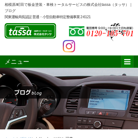
相模原/町田で板金塗装・車検トータルサービスの株式会社tassa（タッサ）｜
ブログ
関東運輸局長認証 普通・小型自動車特定整備事業 2-6121
メニュー