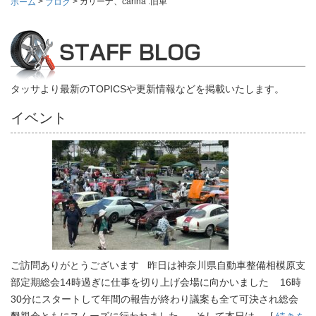
>
>
カリーナ、carina .旧車
ホーム
ブログ
タッサより最新のTOPICSや更新情報などを掲載いたします。
イベント
ご訪問ありがとうございます 昨日は神奈川県自動車整備相模原支
部定期総会14時過ぎに仕事を切り上げ会場に向かいました 16時
30分にスタートして年間の報告が終わり議案も全て可決され総会