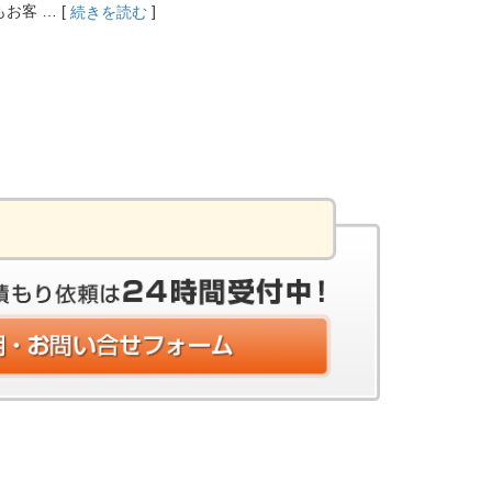
客 … [
]
続きを読む