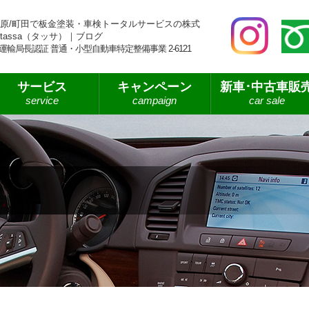
原/町田で板金塗装・車検トータルサービスの株式
tassa（タッサ）｜ブログ
運輸局長認証 普通・小型自動車特定整備事業 2-6121
サービス
キャンペーン
新車･中古車販
service
campaign
car sale