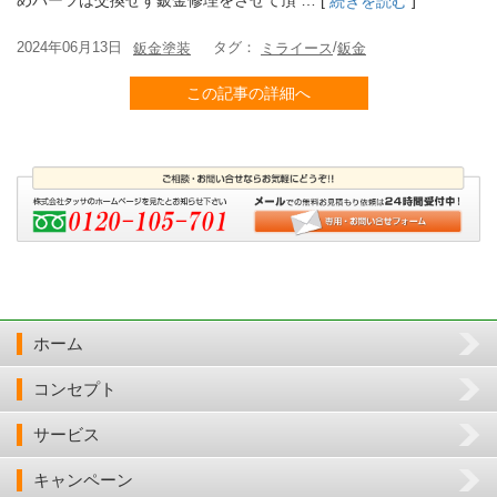
めパーツは交換せず鈑金修理をさせて頂 … [
]
続きを読む
2024年06月13日
タグ：
/
鈑金塗装
ミライース
鈑金
この記事の詳細へ
ホーム
コンセプト
サービス
キャンペーン