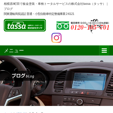
相模原/町田で板金塗装・車検トータルサービスの株式会社tassa（タッサ）｜
ブログ
関東運輸局長認証 普通・小型自動車特定整備事業 2-6121
メニュー