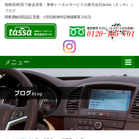
相模原/町田で板金塗装・車検トータルサービスの株式会社tassa（タッサ）｜
ブログ
関東運輸局長認証 普通・小型自動車特定整備事業 2-6121
メニュー