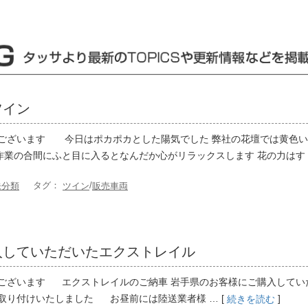
ツイン
ございます 今日はポカポカとした陽気でした 弊社の花壇では黄色い
業の合間にふと目に入るとなんだか心がリラックスします 花の力はす …
タグ：
/
未分類
ツイン
販売車両
入していただいたエクストレイル
ございます エクストレイルのご納車 岩手県のお客様にご購入して
取り付けいたしました お昼前には陸送業者様 … [
]
続きを読む