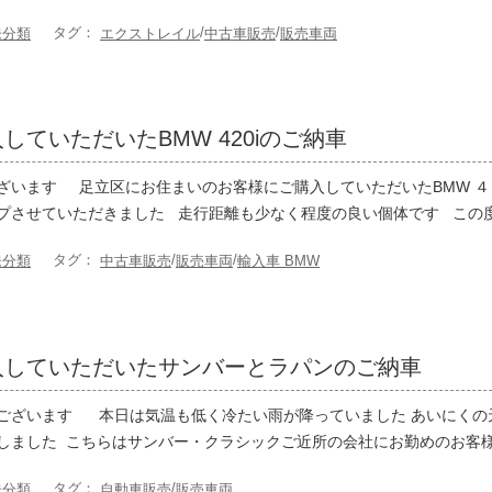
タグ：
/
/
未分類
エクストレイル
中古車販売
販売車両
していただいたBMW 420iのご納車
ざいます 足立区にお住まいのお客様にご購入していただいたBMW ４
プさせていただきました 走行距離も少なく程度の良い個体です この度 
タグ：
/
/
未分類
中古車販売
販売車両
輸入車 BMW
入していただいたサンバーとラパンのご納車
ございます 本日は気温も低く冷たい雨が降っていました あいにくの
しました こちらはサンバー・クラシックご近所の会社にお勤めのお客様に
タグ：
/
未分類
自動車販売
販売車両