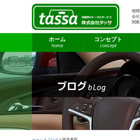
相模
会社
関東
ホーム
コンセプト
home
concept
>
>
販売車両
ホーム
ブログ