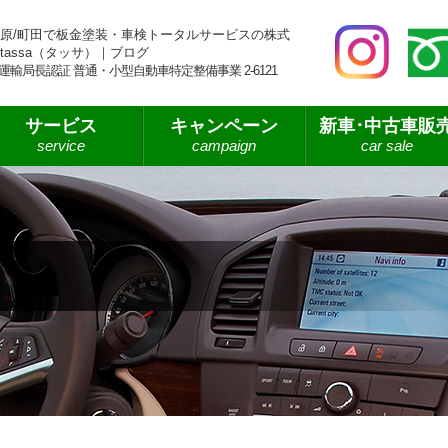
原/町田で板金塗装・車検トータルサービスの株式
tassa（タッサ）｜ブログ
運輸局長認証 普通・小型自動車特定整備事業 2-6121
サービス
キャンペーン
新車･中古車販
service
campaign
car sale