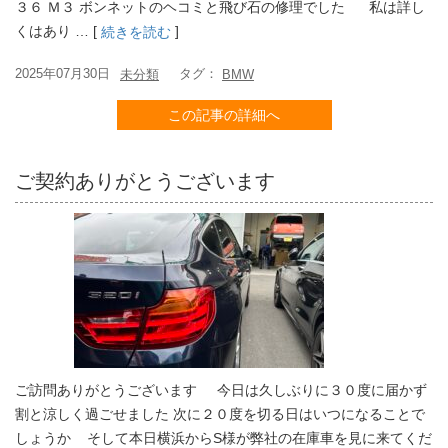
３６ Ｍ３ ボンネットのヘコミと飛び石の修理でした 私は詳し
くはあり … [
]
続きを読む
2025年07月30日
タグ：
未分類
BMW
この記事の詳細へ
ご契約ありがとうございます
ご訪問ありがとうございます 今日は久しぶりに３０度に届かず
割と涼しく過ごせました 次に２０度を切る日はいつになることで
しょうか そして本日横浜からS様が弊社の在庫車を見に来てくだ