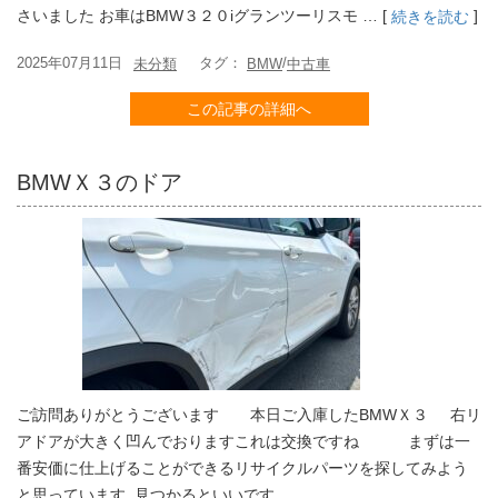
さいました お車はBMW３２０iグランツーリスモ … [
]
続きを読む
2025年07月11日
タグ：
/
未分類
BMW
中古車
この記事の詳細へ
BMWＸ３のドア
ご訪問ありがとうございます 本日ご入庫したBMWＸ３ 右リ
アドアが大きく凹んでおりますこれは交換ですね まずは一
番安価に仕上げることができるリサイクルパーツを探してみよう
と思っています 見つかるといいです