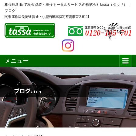
相模原/町田で板金塗装・車検トータルサービスの株式会社tassa（タッサ）｜
ブログ
関東運輸局長認証 普通・小型自動車特定整備事業 2-6121
メニュー